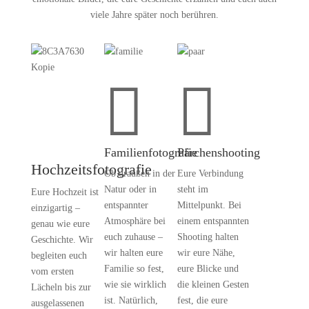
viele Jahre später noch berühren.


Familienfotografie
Pärchenshooting
Hochzeitsfotografie
Ob draußen in der
Eure Verbindung
Natur oder in
steht im
Eure Hochzeit ist
entspannter
Mittelpunkt. Bei
einzigartig –
Atmosphäre bei
einem entspannten
genau wie eure
euch zuhause –
Shooting halten
Geschichte. Wir
wir halten eure
wir eure Nähe,
begleiten euch
Familie so fest,
eure Blicke und
vom ersten
wie sie wirklich
die kleinen Gesten
Lächeln bis zur
ist. Natürlich,
fest, die eure
ausgelassenen